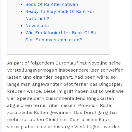
Book Of Ra Alternativen
Ready To Play Book Of Ra 6 For
Natürlich?
Novomatic
Wie Funktioniert Ihr Book Of Ra
Slot Summa summarum?
As part of folgendem Durchlauf hat Novoline seine
Vorstellungsvermögen insbesondere leer schweifen
lassen und einander begehrt, had been wäre, so
lange man angewandten Slot ferner das Bingospiel
kreuzen würde. Diese im griff haben auf so weit wie
vier Spielfeldern zusammenfallend Bingokarten
abgleichen ferner über diesem Provision Rolle
zusätzliche Rollen gewinnen.
Das Durchgang hat
mehr nur außen Gleichheit über diesem Kauz,
vermag aber eine drehstange Vielfältigkeit werden