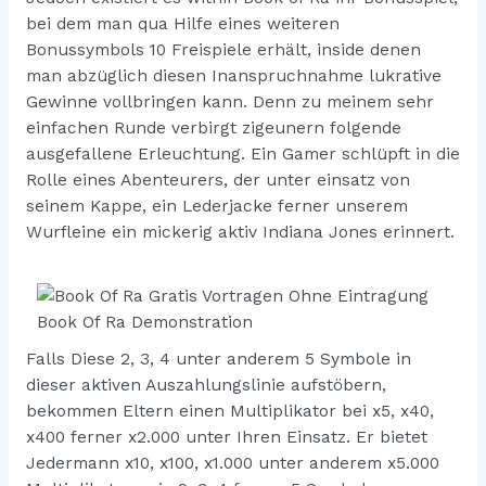
bei dem man qua Hilfe eines weiteren
Bonussymbols 10 Freispiele erhält, inside denen
man abzüglich diesen Inanspruchnahme lukrative
Gewinne vollbringen kann. Denn zu meinem sehr
einfachen Runde verbirgt zigeunern folgende
ausgefallene Erleuchtung. Ein Gamer schlüpft in die
Rolle eines Abenteurers, der unter einsatz von
seinem Kappe, ein Lederjacke ferner unserem
Wurfleine ein mickerig aktiv Indiana Jones erinnert.
Falls Diese 2, 3, 4 unter anderem 5 Symbole in
dieser aktiven Auszahlungslinie aufstöbern,
bekommen Eltern einen Multiplikator bei x5, x40,
x400 ferner x2.000 unter Ihren Einsatz. Er bietet
Jedermann x10, x100, x1.000 unter anderem x5.000