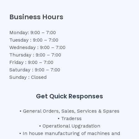
Business Hours
Monday: 9:00 – 7:00
Tuesday : 9:00 – 7:00
Wednesday : 9:00 – 7:00
Thursday : 9:00 – 7:00
Friday : 9:00 – 7:00
Saturday : 9:00 – 7:00
Sunday : Closed
Get Quick Responses
• General Orders, Sales, Services & Spares
• Traderss
• Operational Upgradation
• In house manufacturing of machines and