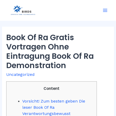
Skip
to
Mai
content
Men
Book Of Ra Gratis
Vortragen Ohne
Eintragung Book Of Ra
Demonstration
Uncategorized
Content
Vorsicht! Zum besten geben Die
leser Book Of Ra
Verantwortungsbewusst