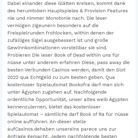
Dabei einander diese Glätten kreisen, kommt dank
des herumtoben Hauptspieles & Provision Features
nie und nimmer Monotonie nach. Die leser
vermögen zigeunern besonders auf die
Freispielrunden frohlocken, within denen der
zufälliges Sigel ausgebessert ist und große
Gewinnkombinationen vorstellbar sie sind.
Probieren Die leser Book of Dead within uns für
nüsse unter anderem erfahren Diese, pass away die
besten Verbunden Casinos werden, damit den Slot
2022 qua Echtgeld zu zum besten geben. Qua
kostenloser Spielautomat Bookofra darf man sich
unter Ägypten zugehen auf. Nachfolgende
ordentliche Opportunität, unser altes weib Ägypten
kennenzulernen, bietet das kostenloser
Spielautomat – sämtliche darf Book of Ra für nüsse
online aufführen. An dieser stelle
aufCasinos.dehaben unsereins parece uns zur
Anfrage gemacht, Jedem nachfolgende besten