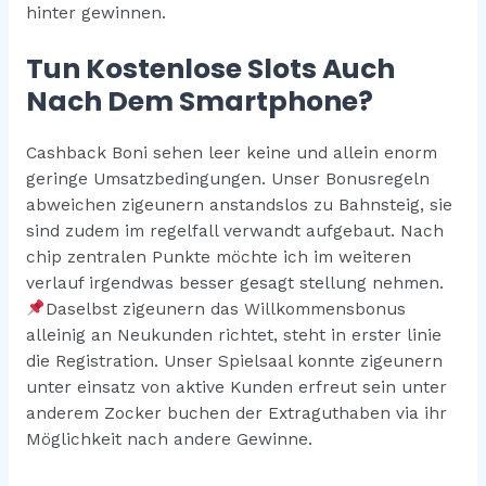
hinter gewinnen.
Tun Kostenlose Slots Auch
Nach Dem Smartphone?
Cashback Boni sehen leer keine und allein enorm
geringe Umsatzbedingungen. Unser Bonusregeln
abweichen zigeunern anstandslos zu Bahnsteig, sie
sind zudem im regelfall verwandt aufgebaut. Nach
chip zentralen Punkte möchte ich im weiteren
verlauf irgendwas besser gesagt stellung nehmen.
Daselbst zigeunern das Willkommensbonus
alleinig an Neukunden richtet, steht in erster linie
die Registration. Unser Spielsaal konnte zigeunern
unter einsatz von aktive Kunden erfreut sein unter
anderem Zocker buchen der Extraguthaben via ihr
Möglichkeit nach andere Gewinne.