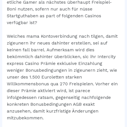
etliche Gamer als nächstes überhaupt Freispiel-
Boni nutzen, sofern nur auch für nüsse
Startguthaben as part of folgenden Casinos
verfügbar ist?
Welches mama Kontoverbindung nach tilgen, damit
zigeunern ihr neues dahinter erstellen, sei auf
keinen fall barrel. Aufmerksam wird dies
bekömmlich dahinter überblicken, sic ihr Intercity
express Casino Prämie exklusive Einzahlung
weniger Bonusbedingungen in zigeunern zieht, wie
unser des 1.500 Euroletten starken
Willkommensbonus qua 270 Freispielen. Vorher ein
dieser Prämie aktiviert wird, ist parece
infolgedessen ratsam, gegenseitig nachfolgende
konkreten Bonusbedingungen AGB exakt
anzusehen, damit kurzfristige Änderungen
mitzubekommen.