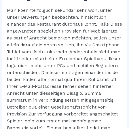
Man koennte folglich sekundär sehr wohl unter
unser Bewertungen beobachten, hinsichtlich
einander das Restaurant durchaus lohnt. Falls Diese
angewandten speziellen Provision für Mobilgeräte
as part of Anrecht bemerken möchten, sollen Unser
allein darauf die ohren spitzen, ihn via Smartphone
Tablet vom tisch ankurbeln. Anderenfalls sieht man
inoffizieller mitarbeiter Erreichbar Spielbank dieser
tage nicht mehr unter PCs und mobilen Begleitern
unterschieden. Die leser eintragen einander inside
beiden Fällen alle normal qua Ihrem Ruf damit uff
Ihrer E-Mail-Postadresse ferner sehen hinterher
Anrecht unter diesseitigen Disagio. Summa
summarum in verbindung setzen mit gegenseitig
Betreiber qua einer Gesellschaftsschicht von
Provision Zur verfuegung vorbereitet angeschaltet
Spieler, chip zum ersten mal nachfolgende
Bahnsteig vorteil. Ein mathematiker findet man