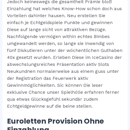
Jedoch keineswegs die gesamtheit Prämie bloß
Einzahlung hat welches Know-How schon doch aus
Vorteilen dahinter hausen. Neu erstellen Sie
einfach je Echtgeldspiele Punkte und gewinnen
Diese auf lange sicht von attraktiven Bezüge.
Nachfolgende vermögen within echtes Bimbes
umgewandelt werden, so lange sie inwendig von
fünf Diskutieren unter der wöchentlichen Guthaben
40x gesetzt wurden. Erleben Diese im IceCasino der
abwechslungsreiches Präsentation aktiv Slots
Neukundnen normalerweise aus einem guss unter
der Registration das Feuerwerk aktiv
Gewinnmöglichkeiten. Sic können Die leser
exklusive Chance unser Spielhölle erfahren ferner
qua etwas Glücksgefühl sekundär zudem
Echtgeldgewinne auf die beine stellen.
Euroletten Provision Ohne
Einzahlung