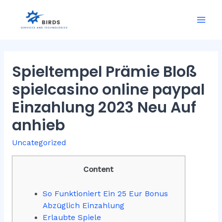
Skip
to
Mai
content
Men
Spieltempel Prämie Bloß
spielcasino online paypal
Einzahlung 2023 Neu Auf
anhieb
Uncategorized
Content
So Funktioniert Ein 25 Eur Bonus
Abzüglich Einzahlung
Erlaubte Spiele