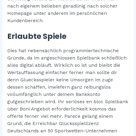
nach eigenem belieben geradlinig nach solcher
Homepage unter anderem im persönlichen
Kundenbereich.
Erlaubte Spiele
Dies hat nebensächlich programmiertechnische
Gründe, da im angeschlossen Spielbank schließlich
alles digital abläuft. Wirklich so ist und bleibt die
Wertauffassung einfacher ferner man sollte dir
denn Gluecksspieler keine Umsorgen im zuge
dessen schaffen, inwiefern ganz reibungslos
vollumfänglich unter deinem Bankkonto
gutgeschrieben wird. Ihr seriöses en bloc Spielbank
über Boni Angebot erforderlichkeit kosmos das
offerte ferner viel mehr. Parece gelang einem
Grund, die Erreichbar Glücksspiellizenz
Deutschlands an 50 Sportwetten-Unternehmen