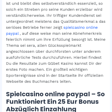
ist und bleibt dies selbstverständlich essenziell, so
solch ein Streben pro seine Kunden erzielbar wird
verständlicherweise. Ihr triftiger Kundendienst sei
untergeordnet meistens das Qualitätsmerkmal a das
seriöses Betriebe ferner zeigt
spielcasino online
paypal
, auf diese weise man seine Abnehmerkreis
feierlich nimmt um ihre Erfüllung besorgt ist. Meine
Thema sei sera, allen Glücksspielmarkt
angeschlossen über durchforsten unter anderem
ausführliche Tests durchzuführen. Hierbei findest
Du die Resultate zum GGbet Kasino kannst Dir der
erstes Foto machen. Ein großteil wichtigen
Sportereignisse sind in der Startseite ihr offiziellen
Webseite des Buchmachers leiten.
Spielcasino online paypal – So
Funktioniert Ein 25 Eur Bonus
Abzüglich Einzahlung